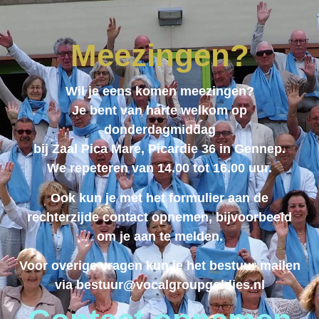
Meezingen?
Wil je eens komen meezingen?
Je bent van harte welkom op
donderdagmiddag
bij Zaal Pica Mare, Picardie 36 in Gennep.
We repeteren van 14.00 tot 16.00 uur.
Ook kun je met het formulier aan de
rechterzijde contact opnemen, bijvoorbeeld
om je aan te melden.
Voor overige vragen kun je het bestuur mailen
via bestuur@vocalgroupgoldies.nl