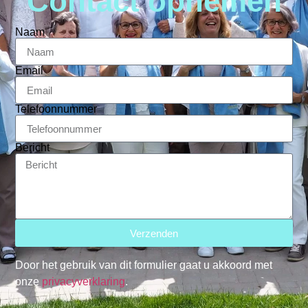
Contact opnemen
Naam
Email
Telefoonnummer
Bericht
Verzenden
Door het gebruik van dit formulier gaat u akkoord met
onze
privacyverklaring
.